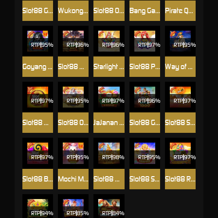
Slot88 Gates of Olympus Super Scatter
Wukong - Black Scatter
Slot88 Olympus 1000
Bang Gacor 1000
Pirate Quest 1000
RTP
95%
RTP
96%
RTP
96%
RTP
97%
RTP
95%
Goyang Gaib
Slot88 Mahjong Wins 3 Black Scatter
Starlight Princess 1000
Slot88 Princess
Way of Ninja
RTP
97%
RTP
95%
RTP
97%
RTP
96%
RTP
97%
Slot88 Mahjong Wins 2
Slot88 Olympus
JaJanan Pasar
Slot88 Gates of Gatot Kaca 1000
Slot88 Sweet Bonanza 1000
RTP
97%
RTP
95%
RTP
98%
RTP
95%
RTP
97%
Slot88 Bonanza
Mochi Mania 1000
Slot88 Wisdom of Athena 1000
Slot88 Sweet Bonanza Super Scatter
Slot88 Rush
RTP
94%
RTP
85%
RTP
84%