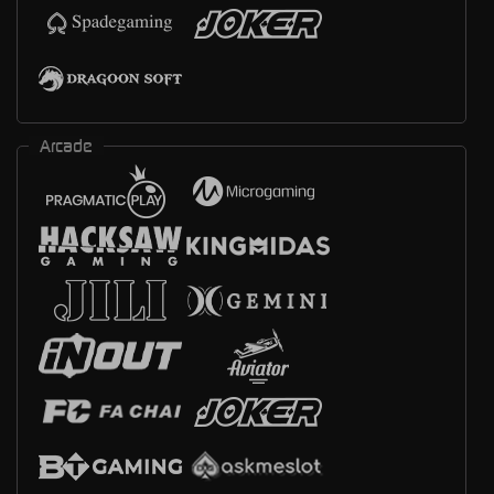
Arcade