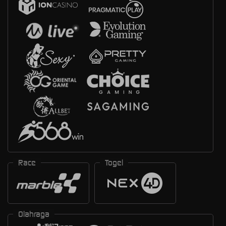
Race
Togel
Olahraga