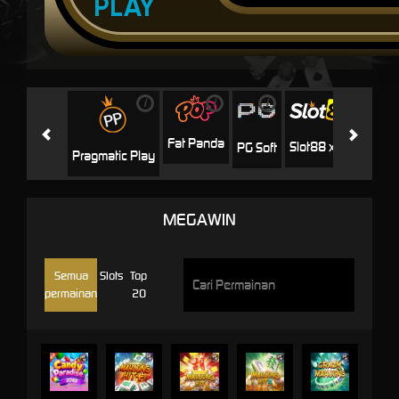
PLAY
i
i
i
i
i
Facha
Fat Panda
Slot88 x PP
PG Soft
Pragmatic Play
MEGAWIN
Semua
Slots
Top
permainan
20