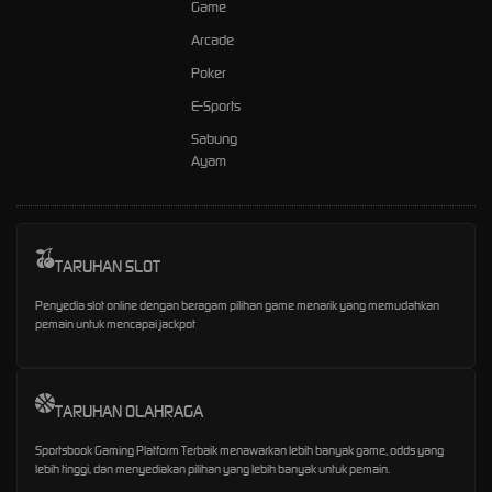
Game
Arcade
Poker
E-Sports
Sabung
Ayam
TARUHAN SLOT
Penyedia slot online dengan beragam pilihan game menarik yang memudahkan
pemain untuk mencapai jackpot
TARUHAN OLAHRAGA
Sportsbook Gaming Platform Terbaik menawarkan lebih banyak game, odds yang
lebih tinggi, dan menyediakan pilihan yang lebih banyak untuk pemain.