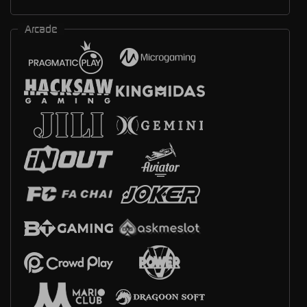
Arcade