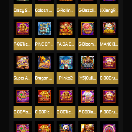
Crazy Sheep
Golden 777(H5)
G-RollingRiches
G-DazzlingDiamond
JiXiangRuYi(H5)
F-88Treasures(H5)
PINE OF PLINKO 2
FA DA CAI(H5)
G-BloomingRiches
MANEKI NEKO(H5)
Super Ace2+
Dragon Arena
Plinko2
(H5)Outlawed Heroes
C-88Drum(H5)
C-88Flower(H5)
C-88Riches(H5)
C-88Treasures(H5)
F-88Diamond(H5)
F-88Drum(H5)