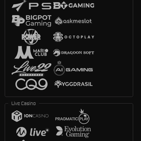
Live Casino