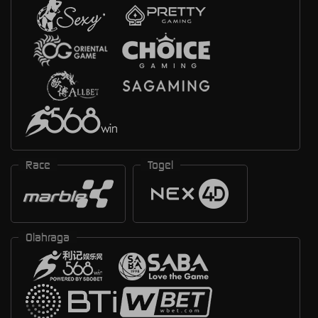
Race
Togel
Olahraga