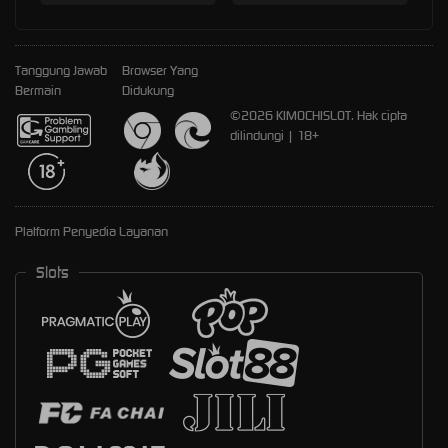
Tanggung Jawab
Browser Yang
Bermain
Didukung
©2026 KIMOCHISLOT. Hak cipta
dilindungi | 18+
Platform Penyedia Layanan
Slots