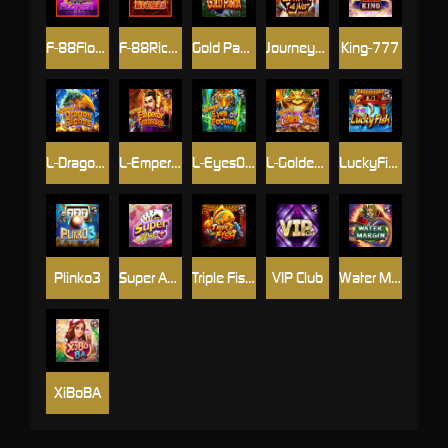
F-88Flower(H5)
F-88Riches(H5)
Gold Panda(H5)
JourneyToTheWest
King-777
L-DragonRiches
L-EmperorTreasure
L-EyesOfFortune
L-GoldenToad
LuckyFish
Plinko3
Super Ace+
Triple Fish(H5)
VIP Club
Water Margin(H5)
XiBoBA