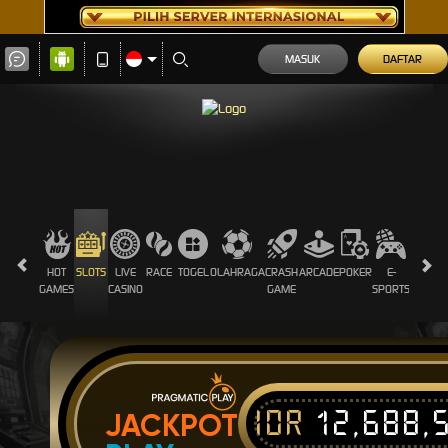
MASUK
DAFTAR
HOT
SLOTS
LIVE
RACE
TOGEL
OLAHRAGA
CRASH
ARCADE
POKER
E-
SABUN
GAMES
CASINO
GAME
SPORTS
AYAM
IDR
12,688,
JACKPOT