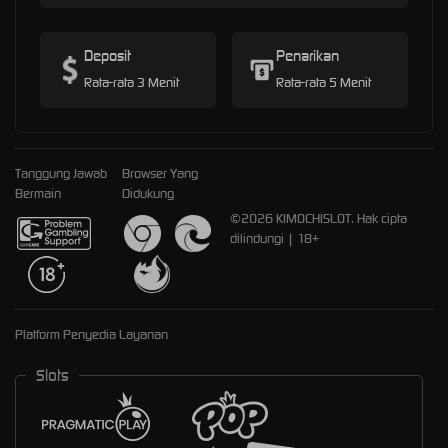
Deposit
Penarikan
Rata-rata 3 Menit
Rata-rata 5 Menit
Tanggung Jawab
Browser Yang
Bermain
Didukung
©2026 KIMOCHISLOT. Hak cipta
dilindungi | 18+
Platform Penyedia Layanan
Slots