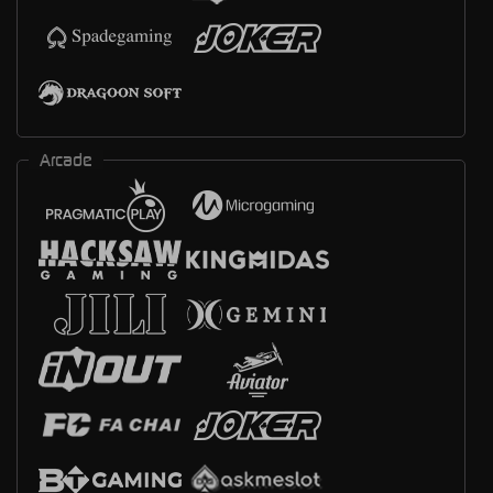
Arcade