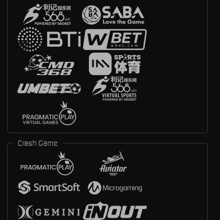
Crash Game