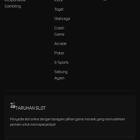
Gambling
Togel
Olahraga
Crash
Game
Arcade
Poker
E-Sports
Sabung
Ayam
TARUHAN SLOT
Penyedia slot online dengan beragam pilihan game menarik yang memudahkan
pemain untuk mencapai jackpot