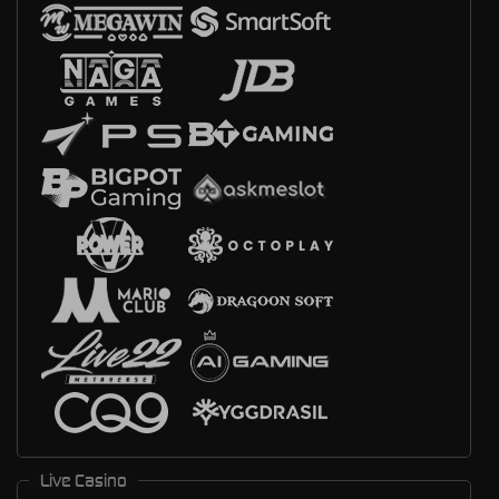
Live Casino