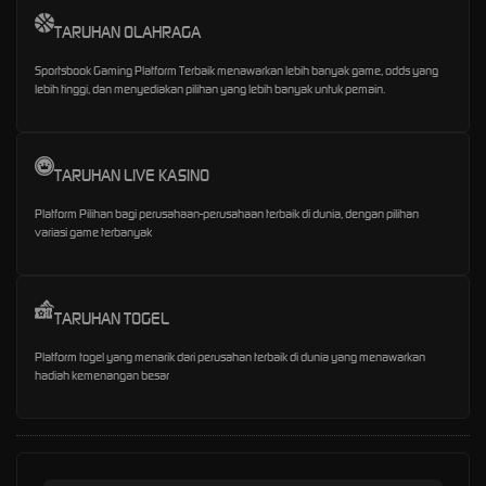
TARUHAN OLAHRAGA
Sportsbook Gaming Platform Terbaik menawarkan lebih banyak game, odds yang
lebih tinggi, dan menyediakan pilihan yang lebih banyak untuk pemain.
TARUHAN LIVE KASINO
Platform Pilihan bagi perusahaan-perusahaan terbaik di dunia, dengan pilihan
variasi game terbanyak
TARUHAN TOGEL
Platform togel yang menarik dari perusahan terbaik di dunia yang menawarkan
hadiah kemenangan besar