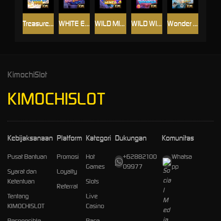
Treasures of Olympus 1000
WHITE ELEPHANT
WILD MINER
WILD WITCH SUGAR BONANZA
Wonder Ace
KimochiSlot
KIMOCHISLOT
Kebijaksanaan
Platform
Kategori
Dukungan
Komunitas
Pusat Bantuan
Promosi
Hot
+62882100
Whatsa
Games
09977
pp
Syarat dan
Loyalty
Ketentuan
Slots
Referral
Tentang
Live
KIMOCHISLOT
Casino
Responsible
Race