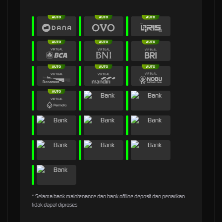
* Selama bank maintenance dan bank offline deposit dan penarikan
tidak dapat diproses