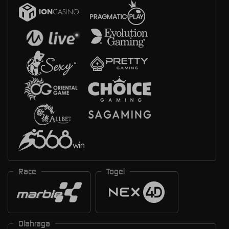
Race
Togel
Olahraga