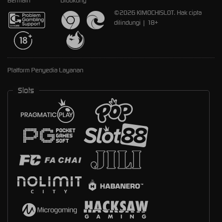
Bermain
Didukung
©2026 KIMOCHISLOT. Hak cipta
dilindungi | 18+
Platform Penyedia Layanan
Slots