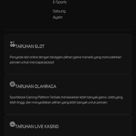
E-Sports
Sabung
Ayam
TARUHAN SLOT
Penyedia slot online dengan beragam pilihan game menarik yang memudahkan
pemain untuk mencapai jackpot
TARUHAN OLAHRAGA
Sportsbook Gaming Platform Terbaik menawarkan lebih banyak game, odds yang
lebih tinggi, dan menyediakan pilihan yang lebih banyak untuk pemain.
TARUHAN LIVE KASINO