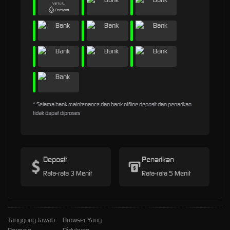
* Selama bank maintenance dan bank offline deposit dan penarikan
tidak dapat diproses
Deposit
Penarikan
Rata-rata 3 Menit
Rata-rata 5 Menit
Tanggung Jawab
Browser Yang