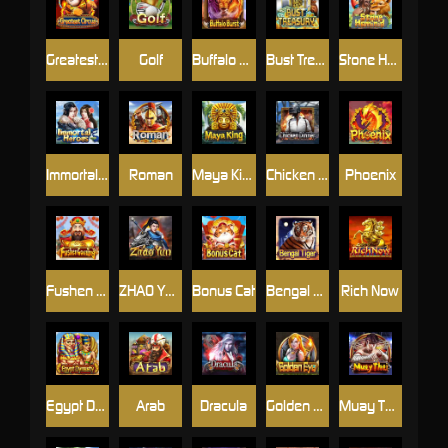
Greatest Circus
Golf
Buffalo Burst
Bust Treasury
Stone Hominid
Immortal Heroes
Roman
Maya King
Chicken Dinner
Phoenix
Fushen Coming
ZHAO YUN
Bonus Cat
Bengal Tiger
Rich Now
Egypt Dynasty
Arab
Dracula
Golden Eye
Muay Thai