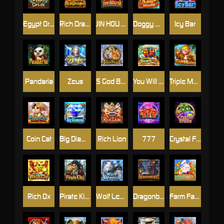
Egypt Oracle
Rich Dragon
JIN HOU YE
Doggy Wealth
Icy Bar
Pandaria
Zeus
5 God Beast
You Will Win
Triple Monkey
Coin Cat
Big Diamond
Rich Lion
777
Crystal Fruits
Rich Ox
Pirate King
Wolf Legend
Dragonburst
Farm Family