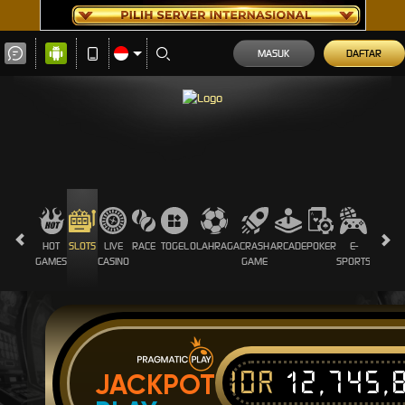
MASUK
DAFTAR
HOT
SLOTS
LIVE
RACE
TOGEL
OLAHRAGA
CRASH
ARCADE
POKER
E-
SABUN
GAMES
CASINO
GAME
SPORTS
AYAM
IDR
12,745,
JACKPOT