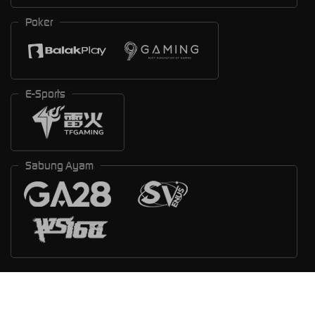
Poker
E-Sports
Sabung Ayam