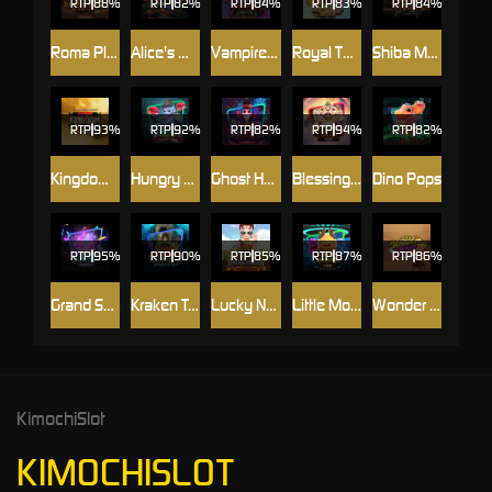
RTP
88%
RTP
82%
RTP
84%
RTP
83%
RTP
84%
Roma Plus
Alice's Wonder
Vampire Hunter
Royal Thai Dessert
Shiba Mogul
RTP
93%
RTP
92%
RTP
82%
RTP
94%
RTP
82%
Kingdom Z
Hungry Krahung
Ghost House
Blessing of the Ox
Dino Pops
RTP
95%
RTP
90%
RTP
85%
RTP
87%
RTP
86%
Grand Shine
Kraken Treasure
Lucky NangKwak
Little Monster
Wonder Cuisine
KimochiSlot
KIMOCHISLOT