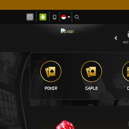
HOT
POKER
GAPLE