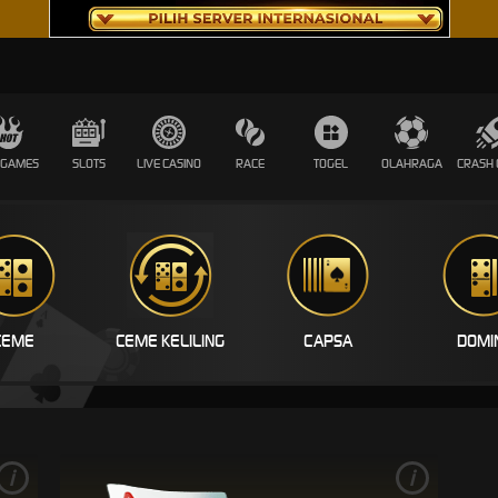
 GAMES
SLOTS
LIVE CASINO
RACE
TOGEL
OLAHRAGA
CRASH
CEME
CEME KELILING
CAPSA
DOMI
i
i