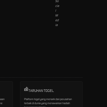
TARUHAN TOGEL
haan
Platform togel yang menarik dari perusahan
ame
terbaik di dunia yang menawarkan hadiah