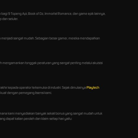
bagi 9 Topeng Api, Book of Oz, Immortal Romance, dan game epik lainnya,
p dan seluler.
u itu menjadi sangat mudah. Sebagian besar gamer, mereka mendapatkan
ah mengamankan tonggak peraturan yang sangat penting melalui akuisisi
hir kepada operator terkemuka di industri. Sejak dimulainya
Playtech
 kuat dengan pemegang lisensi kami.
 Dimana kami menyediakan banyak sekali bonus yang sangat mudah untuk
 dapat kalian peroleh dan klaim setiap hari yaitu: