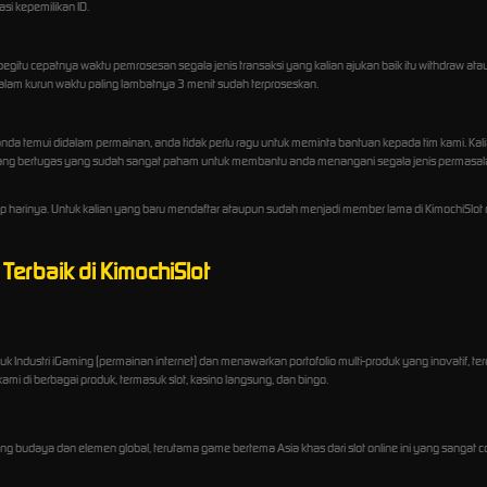
si kepemilikan ID.
 begitu cepatnya waktu pemrosesan segala jenis transaksi yang kalian ajukan baik itu withdraw at
alam kurun waktu paling lambatnya 3 menit sudah terproseskan.
nda temui didalam permainan, anda tidak perlu ragu untuk meminta bantuan kepada tim kami. K
yang bertugas yang sudah sangat paham untuk membantu anda menangani segala jenis permasalaha
setiap harinya. Untuk kalian yang baru mendaftar ataupun sudah menjadi member lama di KimochiS
 Terbaik di KimochiSlot
 Industri iGaming (permainan internet) dan menawarkan portofolio multi-produk yang inovatif, tere
di berbagai produk, termasuk slot, kasino langsung, dan bingo.
 budaya dan elemen global, terutama game bertema Asia khas dari slot online ini yang sangat c