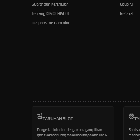
Syarat dan Ketentuan
Loyalty
Tentang KIMOCHISLOT
Referral
Responsible Gambling
TARUHAN SLOT
TA
Penyedia slot online dengan beragam pilihan
Sportsb
game menarik yang memudahkan pemain untuk
menawar