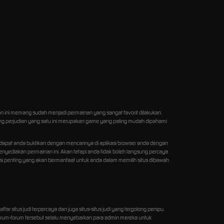
gan ini memang sudah menjadi permainan yang sangat favorit dilakukan.
emang perjudian yang satu ini merupakan game yang paling mudah dipahami
tu dapat anda buktikan dengan mencarinya di aplikasi browser anda dengan
diakan permainan ini. Akan tetapi anda tidak boleh langsung percaya
masi penting yang akan bermanfaat untuk anda dalam memilih situs dibawah
r situs judi terpercaya dan juga situs-situs judi yang tergolong penipu.
forum-forum tersebut selalu menyebarkan para admin mereka untuk