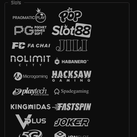
Slots