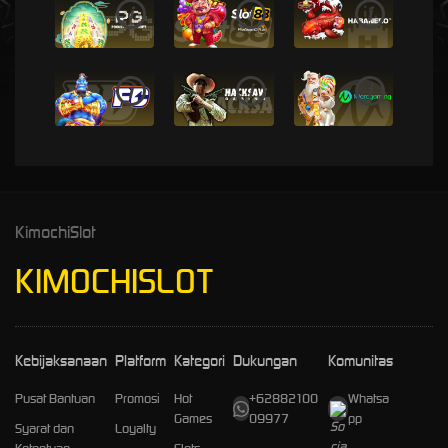
i
i
i
i
i
i
KimochiSlot
KIMOCHISLOT
Kebijaksanaan
Platform
Kategori
Dukungan
Komunitas
Pusat Bantuan
Promosi
Hot
+62882100
Whatsa
Games
09977
pp
Syarat dan
Loyalty