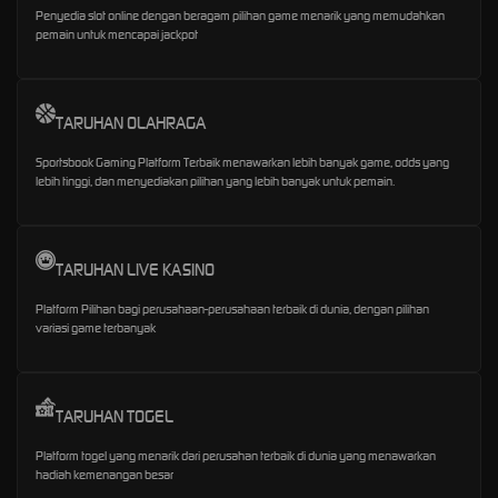
Penyedia slot online dengan beragam pilihan game menarik yang memudahkan
pemain untuk mencapai jackpot
TARUHAN OLAHRAGA
Sportsbook Gaming Platform Terbaik menawarkan lebih banyak game, odds yang
lebih tinggi, dan menyediakan pilihan yang lebih banyak untuk pemain.
TARUHAN LIVE KASINO
Platform Pilihan bagi perusahaan-perusahaan terbaik di dunia, dengan pilihan
variasi game terbanyak
TARUHAN TOGEL
Platform togel yang menarik dari perusahan terbaik di dunia yang menawarkan
hadiah kemenangan besar