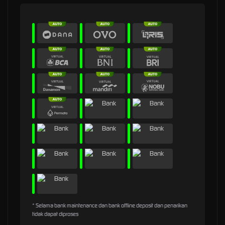
* Selama bank maintenance dan bank offline deposit dan penarikan
tidak dapat diproses