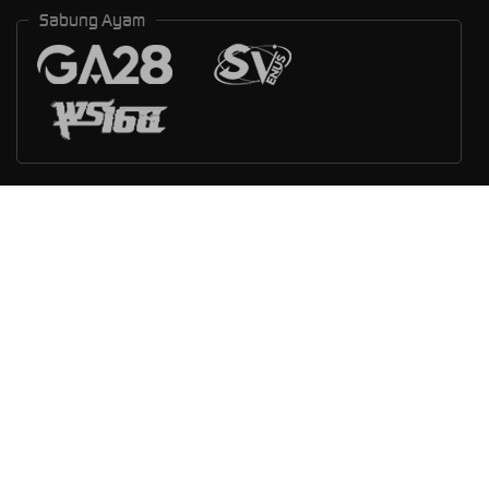
Sabung Ayam