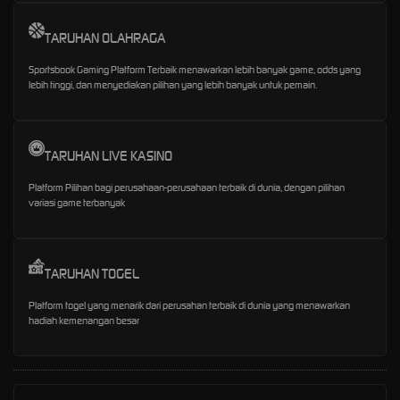
TARUHAN OLAHRAGA
Sportsbook Gaming Platform Terbaik menawarkan lebih banyak game, odds yang
lebih tinggi, dan menyediakan pilihan yang lebih banyak untuk pemain.
TARUHAN LIVE KASINO
Platform Pilihan bagi perusahaan-perusahaan terbaik di dunia, dengan pilihan
variasi game terbanyak
TARUHAN TOGEL
Platform togel yang menarik dari perusahan terbaik di dunia yang menawarkan
hadiah kemenangan besar