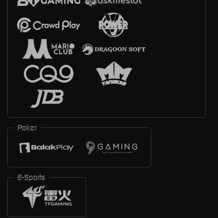
Poker
E-Sports