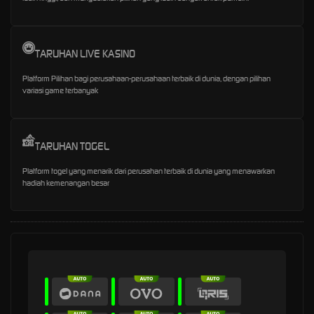
TARUHAN LIVE KASINO
Platform Pilihan bagi perusahaan-perusahaan terbaik di dunia, dengan pilihan
variasi game terbanyak
TARUHAN TOGEL
Platform togel yang menarik dari perusahan terbaik di dunia yang menawarkan
hadiah kemenangan besar