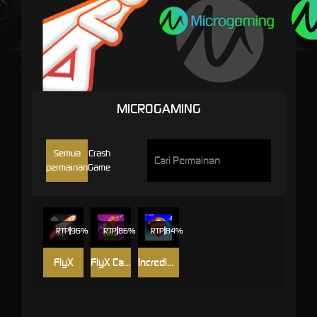
MICROGAMING
Semua
Crash
permainan
Game
RTP
96%
RTP
86%
RTP
84%
FlyX
FlyX Cash Turbo
Incredible Balloon Machine