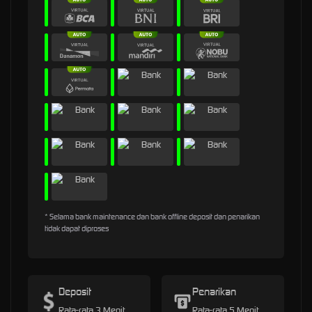
* Selama bank maintenance dan bank offline deposit dan penarikan
tidak dapat diproses
Deposit
Penarikan
Rata-rata 3 Menit
Rata-rata 5 Menit