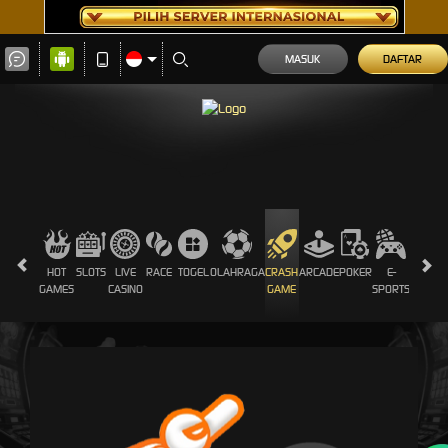
MASUK
DAFTAR
HOT
SLOTS
LIVE
RACE
TOGEL
OLAHRAGA
CRASH
ARCADE
POKER
E-
SABUN
GAMES
CASINO
GAME
SPORTS
AYAM