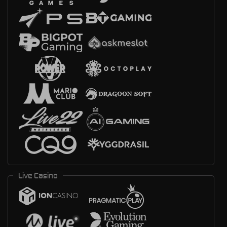
Live Casino