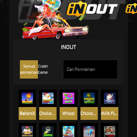
INOUT
Semua
Crash
permainan
Game
BalloniX
Chicken Road Ice
Wheel
Chicken vs Zombies
AVIA FLY 2