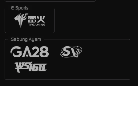
E-Sports
Sabung Ayam