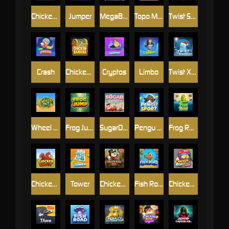
Chicken Road Bonus
Jumper
MegaBlock
Topo Mole
Twist San Quentin
Crash
Chicken Banana
Cryptos
Limbo
Twist X-mas
Wheel Out
Frog Jump
SugarDaddy
Pengu Sport
Frog Road
Chicken Shoot
Tower
Chicken Road Gold
Fish Road
Chicken Road Race