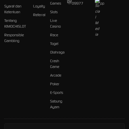
Games
09977
pp
Syarat dan
Loyalty
Ketentuan
Slots
Referral
Tentang
Live
KIMOCHISLOT
Casino
Responsible
Race
Gambling
Togel
Olahraga
Crash
Game
Arcade
Poker
E-Sports
Sabung
Ayam