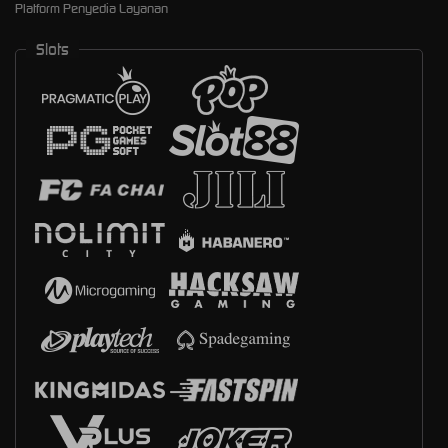
Platform Penyedia Layanan
Slots