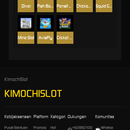
Diver
Fish Boom
Penalty Nations Cup
Chicken Road Vegas
Squid Gamebler
Mine Slot
AviaFly
Cricket Road
KimochiSlot
KIMOCHISLOT
Kebijaksanaan
Platform
Kategori
Dukungan
Komunitas
Pusat Bantuan
Promosi
Hot
+62882100
Whatsa