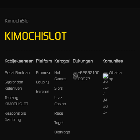
KimochiSlot
KIMOCHISLOT
Kebijaksanaan
Platform
Kategori
Dukungan
Komunitas
Pusat Bantuan
Promosi
Hot
+62882100
Whatsa
Games
09977
pp
Syarat dan
Loyalty
Ketentuan
Slots
Referral
Tentang
Live
KIMOCHISLOT
Casino
Responsible
Race
Gambling
Togel
Olahraga