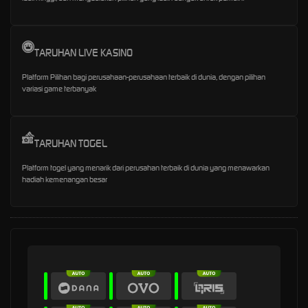
TARUHAN LIVE KASINO
Platform Pilihan bagi perusahaan-perusahaan terbaik di dunia, dengan pilihan
variasi game terbanyak
TARUHAN TOGEL
Platform togel yang menarik dari perusahan terbaik di dunia yang menawarkan
hadiah kemenangan besar