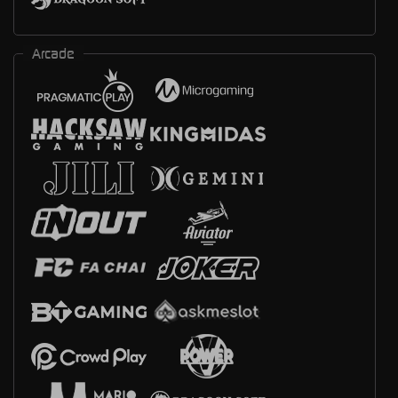
Arcade