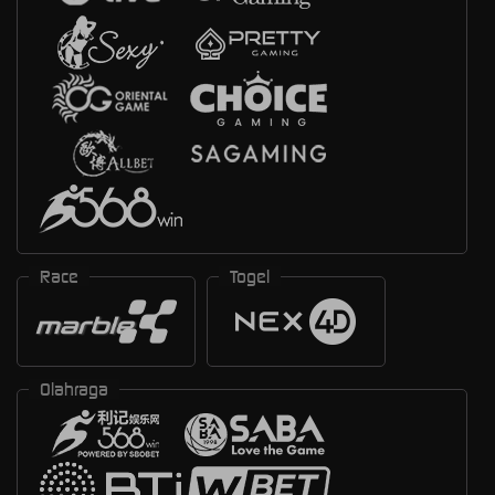
Race
Togel
Olahraga