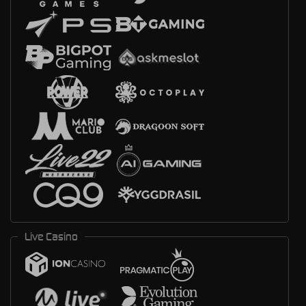
Live Casino