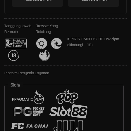
Tanggung Jawab
Browser Yang
Bermain
Didukung
©2026 KIMOCHISLOT. Hak cipta
dilindungi | 18+
Platform Penyedia Layanan
Slots