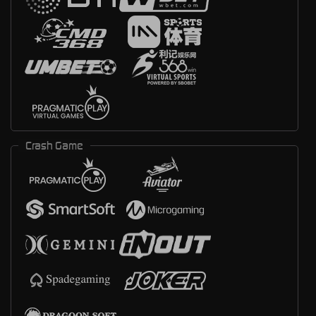
Crash Game