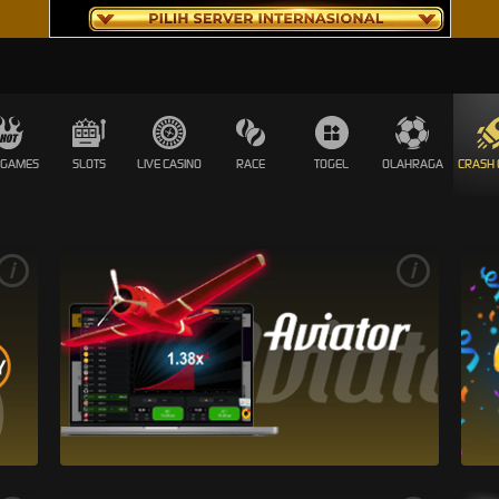
 GAMES
SLOTS
LIVE CASINO
RACE
TOGEL
OLAHRAGA
CRASH
i
i