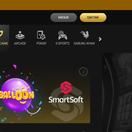
MASUK
DAFTAR
 GAME
ARCADE
POKER
E-SPORTS
SABUNG AYAM
PROMOSI
i