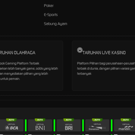
Poker
E-Sports
Sabung Ayam
RUHAN OLAHRAGA
TARUHAN LIVE KASINO
ook Gaming Platform Terbaik
Platform Pilihan bagi perusahaan-perusa
kan lebih banyak game, odds yang lebih
terbaik di dunia, dengan pilihan variasi g
 dan menyediakan pilihan yang lebih
terbanyak
untuk pemain.