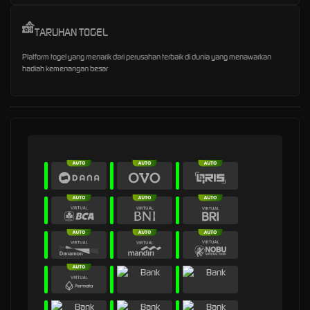
TARUHAN TOGEL
Platform togel yang menarik dari perusahan terbaik di dunia yang menawarkan
hadiah kemenangan besar