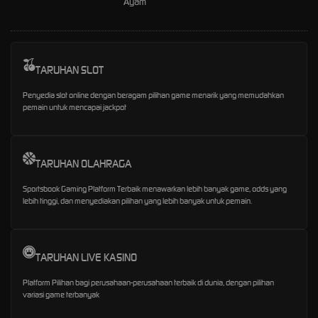
Ayam
TARUHAN SLOT
Penyedia slot online dengan beragam pilihan game menarik yang memudahkan
pemain untuk mencapai jackpot
TARUHAN OLAHRAGA
Sportsbook Gaming Platform Terbaik menawarkan lebih banyak game, odds yang
lebih tinggi, dan menyediakan pilihan yang lebih banyak untuk pemain.
TARUHAN LIVE KASINO
Platform Pilihan bagi perusahaan-perusahaan terbaik di dunia, dengan pilihan
variasi game terbanyak