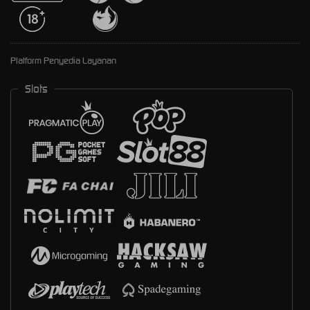
Platform Penyedia Layanan
Slots