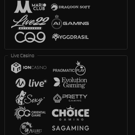
Live Casino