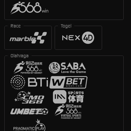
Race
Togel
Olahraga