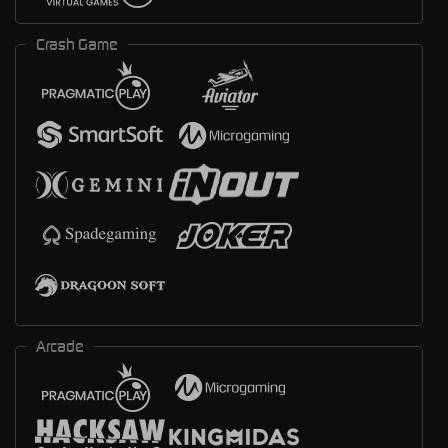
Crash Game
Arcade