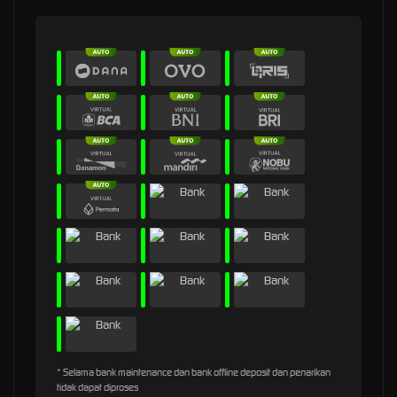
* Selama bank maintenance dan bank offline deposit dan penarikan
tidak dapat diproses