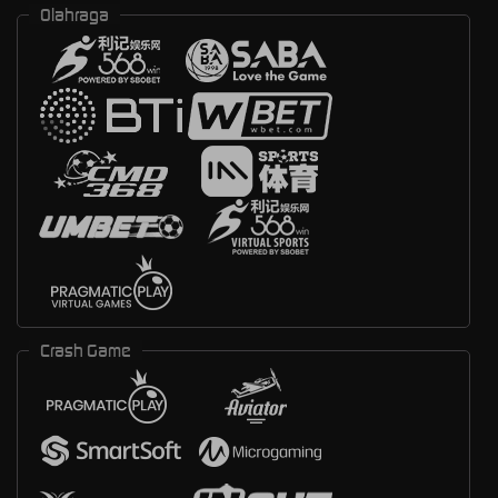
Olahraga
Crash Game