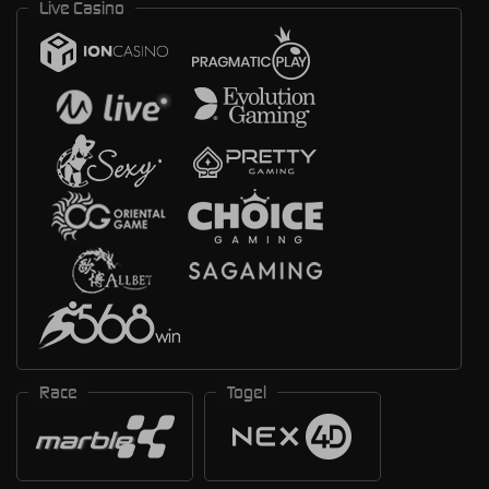
Live Casino
Race
Togel