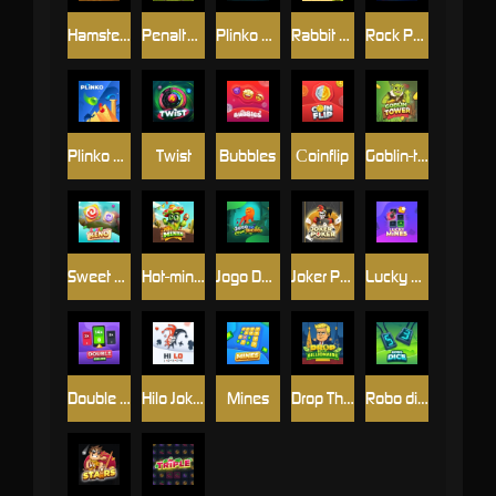
Hamster Run
Penalty Unlimited
Plinko Aztec
Rabbit Road
Rock Paper Scissors
Plinko 1000
Twist
Bubbles
Сoinflip
Goblin-tower
Sweet Keno
Hot-mines
Jogo Do Bicho
Joker Poker
Lucky mines
Double Online
Hilo Joker
Mines
Drop The Billionaire
Robo dice