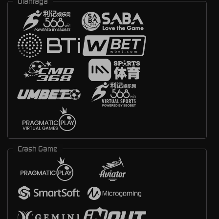
Olahraga
Crash Game