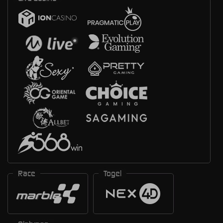
Race
Togel