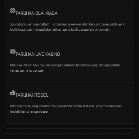
TARUHAN OLAHRAGA
Sportsbook Gaming Platform Terbaik menawarkan lebih banyak game, odds yang
lebih tinggi, dan menyediakan pilihan yang lebih banyak untuk pemain.
TARUHAN LIVE KASINO
Platform Pilihan bagi perusahaan-perusahaan terbaik di dunia, dengan pilihan
variasi game terbanyak
TARUHAN TOGEL
Platform togel yang menarik dari perusahan terbaik di dunia yang menawarkan
hadiah kemenangan besar