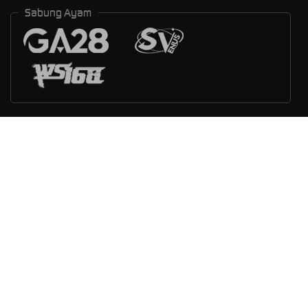
Sabung Ayam