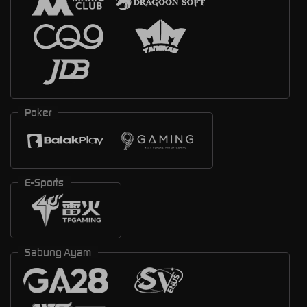
Poker
E-Sports
Sabung Ayam