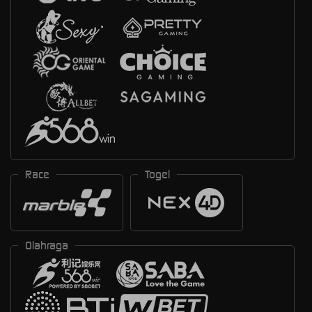
Race
Togel
Olahraga