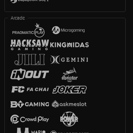
Arcade