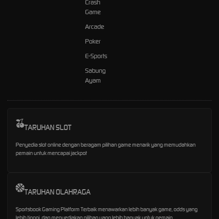
Crash
Game
Arcade
Poker
E-Sports
Sabung
Ayam
TARUHAN SLOT
Penyedia slot online dengan beragam pilihan game menarik yang memudahkan
pemain untuk mencapai jackpot
TARUHAN OLAHRAGA
Sportsbook Gaming Platform Terbaik menawarkan lebih banyak game, odds yang
lebih tinggi, dan menyediakan pilihan yang lebih banyak untuk pemain.