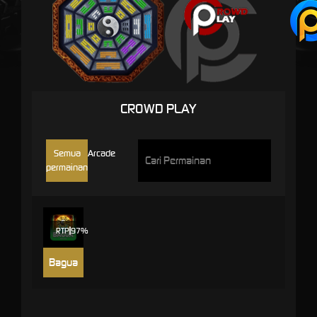
CROWD PLAY
Semua
Arcade
permainan
RTP
97%
Bagua