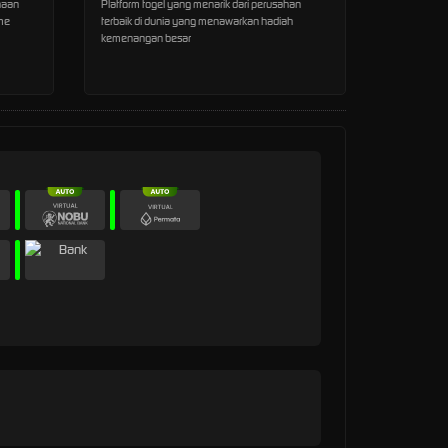
haan
Platform togel yang menarik dari perusahan
ame
terbaik di dunia yang menawarkan hadiah
kemenangan besar