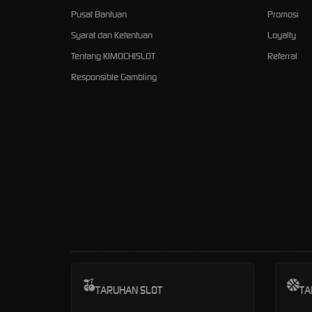
Pusat Bantuan
Promosi
Syarat dan Ketentuan
Loyalty
Tentang KIMOCHISLOT
Referral
Responsible Gambling
TARUHAN SLOT
TA