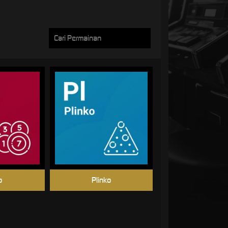
o
Plinko