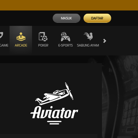
MASUK
DAFTAR
 GAME
ARCADE
POKER
E-SPORTS
SABUNG AYAM
PROMOSI