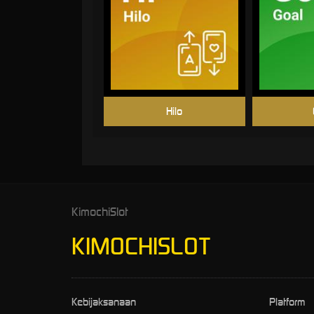
Hilo
KimochiSlot
KIMOCHISLOT
Kebijaksanaan
Platform