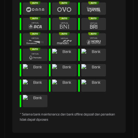
* Selama bank maintenance dan bank offline deposit dan penarikan
tidak dapat diproses