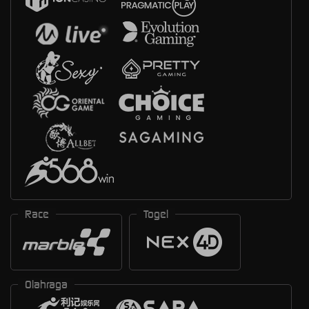
Race
Togel
Olahraga