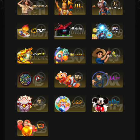
i
i
i
i
i
i
i
i
i
i
i
i
i
i
i
i