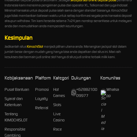
Indonesia kami menerima pengiriman pulsa dari operator XL, Telkomsel dan juga Indosat.
Minimal transaksi untuk deposit pulsa ialah sama dengan standart biasanya. KimochiSlot
juga tidak memberikan batasan waktu untuk setiap konfirmasi segala jenis transaksi deposit
ataupun withdraw. Tim kami tersedia selama 7x24 jam nonstop senantiasa untuk melayani
anda dan memudahkan anda memperoleh keuntungan.
Kesimpulan
Jadikanlah situs
KimochiSlot
menjadi pilihan utama anda. Menangkan jackpot slot dalam
jumlah besar dengan mudah yang hanya bisa anda dapatkan dari situs ini. Mari raih
kesukses dari bermain judi online slot hanya di situs judi online terbaik milik kami.
Kebijaksanaan
Platform
Kategori
Dukungan
Komunitas
Pusat Bantuan
Promosi
Hot
+62882100
Whatsa
Games
09977
pp
Syarat dan
Loyalty
Ketentuan
Slots
Referral
Tentang
Live
KIMOCHISLOT
Casino
Responsible
Race
Gambling