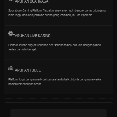
TARUHAN OLAHRAGA
Sportsbook Gaming Platform Terbaik menawarkan lebih banyak game, odds yang
lebih tinggi, dan menyediakan pilihan yang lebih banyak untuk pemain.
TARUHAN LIVE KASINO
Platform Pilihan bagi perusahaan-perusahaan terbaik di dunia, dengan pilihan
variasi game terbanyak
TARUHAN TOGEL
Platform togel yang menarik dari perusahan terbaik di dunia yang menawarkan
hadiah kemenangan besar