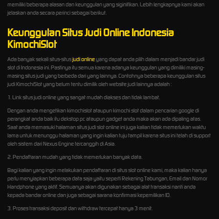
memiliki beberapa alasan dan keunggulan yang siginifikan. Lebih lengkapnya kami akan
jelaskan anda secara perinci sebagai berikut.
Keunggulan Situs Judi Online Indonesia
KimochiSlot
Ada banyak sekali situs-situs
judi online
yang dapat anda pilih dalam menjadi bandar judi
slot di Indonesia ini. Pastinya itu semua karena adanya keunggulan yang dimiliki masing-
masing situs judi yang berbeda dari yang lainnya. Contohnya beberapa keunggulan situs
judi KimochiSlot yang belum tentu dimilik oleh website judi lainnya adalah :
1. Link situs judi online yang sangat mudah diakses dan tidak lambat.
Dengan anda mengetikan kimochislot ataupun kimochi slot dalam pencarian google di
perangkat anda baik itu dekstop pc ataupun gadget anda maka akan ada dipaling atas.
Saat anda memasuki halaman situs judi slot online ini juga kalian tidak memerlukan waktu
lama untuk menunggu halaman yang ingin kalian tuju tampil karena situs ini telah di support
oleh sistem dari Nexus Engine tercanggih di Asia.
2. Pendaftaran mudah yang tidak memerlukan banyak data.
Bagi kalian yang ingin melakukan pendaftaran di situs slot online kami, maka kalian hanya
perlu menyiapkan beberapa data saja yaitu seperti Rekening Tabungan, Email dan Nomor
Handphone yang aktif. Semuanya akan digunakan sebagai alat transaksi nanti anda
kepada bandar online dan juga sebagai sarana konfirmasi kepemilikan ID.
3. Proses transaksi deposit dan withdraw tercepat hanya 3 menit.