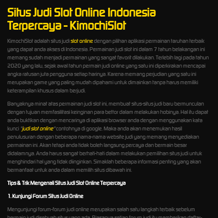
Situs Judi Slot Online Indonesia
Terpercaya - KimochiSlot
KimochiSlot adalah situs judi
slot online
dengan pilihan aplikasi permainan taruhan terbaik
yang dapat anda akses di Indonesia. Permainan judi slot ini dalam 7 tahun belakangan ini
memang sudah menjadi permainan yang sangat favorit dilakukan. Terlebih lagi pada tahun
2020 yang lalu, sejak awal tahun permain judi online yang satu ini diperkirakan mencapai
angka ratusan juta pengguna setiap harinya. Karena memang perjudian yang satu ini
merupakan game yang paling mudah dipahami untuk dimainkan tanpa harus memiliki
keterampilan khusus dalam berjudi.
Banyaknya minat atas permainan judi slot ini, membuat situs-situs judi baru bermunculan
dengan tujuan memfasilitasi keinginan para bettor dalam melakukan hobinya. Hal itu dapat
anda buktikan dengan mencarinya di aplikasi browser anda dengan menggunakan kata
kunci
"
judi slot online
"
contohnya di google. Maka anda akan menemukan hasil
penulusuran dengan beberapa nama-nama website judi yang memang menyediakan
permainan ini. Akan tetapi anda tidak boleh langsung percaya dan bermain besar
didalamnya. Anda harus sangat berhati-hati dalam melakukan pemilihan situs judi untuk
menghindari hal yang tidak diinginkan. Simaklah beberapa informasi penting yang akan
bermanfaat untuk anda dalam memilih situs dibawah ini.
Tips & Trik Mengenali Situs Judi Slot Online Terpercaya
1. Kunjungi Forum Situs Judi Online
Mengunjungi forum-forum judi online merupakan salah satu langkah terbaik sebelum
bermain judi disebuah situs yang ada. Biasanya setiap forum judi itu memberikan daftar-