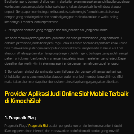
Bagi kalian yang bermain di situs kami maka kalian akan merasakan sendiri begitu cepatnya
waktu pemrosesan segala jenis transaksi yang kalian ajukan baik itu withdraw ataupun
deposit. Berapapun nominalnya, ketika anda sudah mengisi formulir transaksi sesuai
dengan yang anda inginkan dan nominal yang pas maka dalam kurun waktu paling
lambatnya 3 menit sudah terproseskan.
4. Pelayanan bantuan yang tanggap dan dilayani oleh tim yang berkualitas.
Jika anda memiliki pertanyaan ataupun bantuan akan permasalahan yang anda temui
didalam permainan, anda tidak perlu ragu untuk meminta bantuan kepada tim kami. Kalian
bisa melakukannya dengan menghubungi kontak kami yang tersedia melalui Live Chat
ataupun Whatsapp dan akan langsung dilayani oleh tim yang bertugas yang sudah sangat
paham untuk membantu anda menangani segala jenis permasalahan yang terjadi. Dapat
dipastikan bahwa tim-tim ini akan melayani anda dengan ramah dan cepat tanggap.
5. Bonus bermain judi slot online dengan nilai besar dan banyak pilihan setiap harinya.
Untuk kalian yang baru mendaftar ataupun sudah menjadi member lama di KimochiSlot
maka kalian akan mendapatkan bonus bermain setiap harinya yang akan diberikan.
Provider Aplikasi Judi Online Slot Mobile Terbaik
di KimochiSlot
1. Pragmatic Play
Pragmatic Play /
Pragmatic Slot
adalah penyedia konten slot terkemuka untuk Industri
iGaming (permainan internet) dan menawarkan portofolio multi-produk yang inovatif,